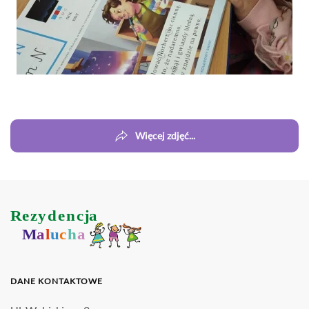
Powiększ
Więcej zdjęć...
R
e
z
y
d
e
n
c
j
a
M
a
l
u
c
h
a
DANE KONTAKTOWE